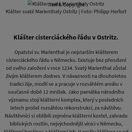
Titel & Copyright
Klášter svaté Marienthaly Ostritz | Foto: Philipp Herfort
Klášter cisterciáckého řádu v Ostritz.
Opatství sv. Marienthal je nejstarším klášterem
cisterciáckého řádu v Německu. Existuje bez přerušení
od svého založení v roce 1234. Svatý Marienthal zůstal
živým klášterem dodnes. V návaznosti na dlouholetou
tradici žije, modlí se a pracuje v rozsáhlém areálu v
současné době 12 mnišek. Jako památka národního
významu stojí klášterní komplex, který v posledních
letech prošel rozsáhlou rekonstrukcí, za návštěvu.
Návštěvníci si oblíbili zejména klášterní kostel, zahradu
biblických rostlin, nejvýchodnější vinici v Německu,
klášterní hostinec a klášterní trh. V areálu kláštera se od