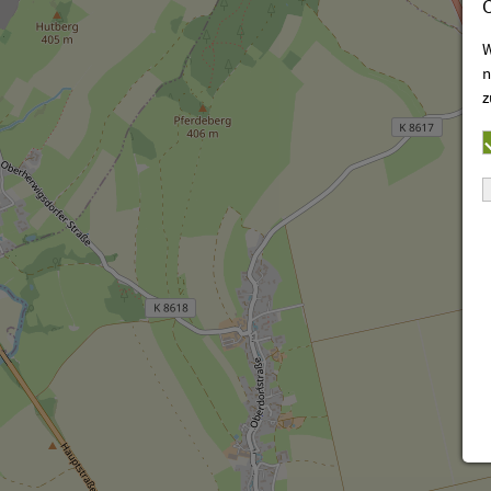
W
n
z