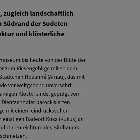
, zugleich landschaftlich
 Südrand der Sudeten
ektur und klösterliche
lmuseum bis heute von der Blüte der
Tor zum Riesengebirge mit seinem
Städtchen Hostinné (Arnau), das mit
 wie vor weitgehend unversehrt
namigen Klosterlands, geprägt vom
Dientzenhofer barockisierten
age mit einem eindrucksvollen
 einstigen Badeort Kuks (Kukus) an
Skulpturenreichtum des Bildhauers
rschmelzen.