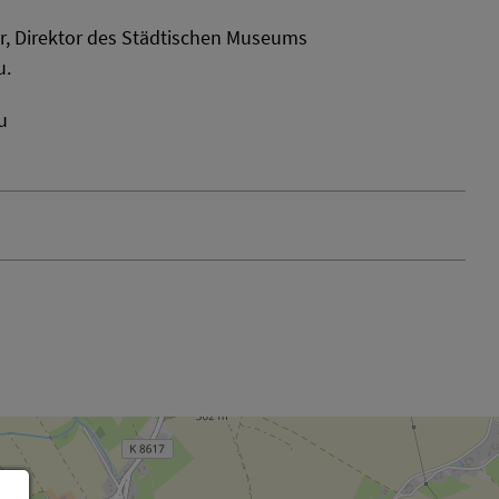
ner, Direktor des Städtischen Museums
u.
u
Leaflet
OpenStreetMap
| ©
contributors