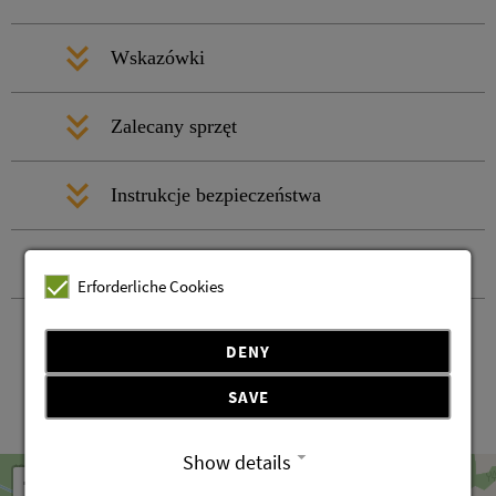
Wskazówki
Zalecany sprzęt
Instrukcje bezpieczeństwa
Kontakt i przyjazd
Erforderliche Cookies
DENY
SAVE
Leaflet
OpenStreetMap
| ©
contributors
Show details
+