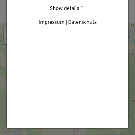
Show details
Leaflet
OpenStreetMap
| ©
contributors
Impressum | Datenschutz
+
−