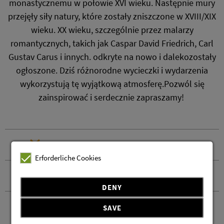
monastycznemu w połowie XVI wieku. Następnie mury
przejęły siły natury, które zostały zniszczone w XVIII/XIX
wieku. XX wieku, szczególnie przez malarzy
romantycznych, takich jak Caspar David Friedrich, Carl
Gustav Carus i innych. odkryte na nowo i dalekozostały
ogłoszone. Dziś różnorodne wycieczki i wydarzenia
wykorzystują tę wyjątkową atmosferę.Pozwól się
zainspirować i serdecznie zapraszamy!
Godziny otwarcia
Erforderliche Cookies
Kontakt i przyjazd
DENY
SAVE