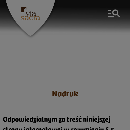
Men
Nadruk
Odpowiedzialnym za treść niniejszej
strony internetowej w rozumieniu § 5