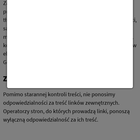
Zawartość tej strony internetowej jest chroniona
prawem autorskim. Wszelkie prawa, w tym do
tłumaczenia, przedruku i powielania treści lub ich części,
są zastrzeżone. Zawartość tej strony internetowej nie
może być powielana w żadnej formie ani przetwarzana,
kopiowana lub rozpowszechniana za pomocą systemów
elektronicznych bez pisemnej zgody Marketing-
Gesellschaft Oberlausitz-Niederschlesien mbH.
Zastrzeżenie
Pomimo starannej kontroli treści, nie ponosimy
odpowiedzialności za treść linków zewnętrznych.
Operatorzy stron, do których prowadzą linki, ponoszą
wyłączną odpowiedzialność za ich treść.