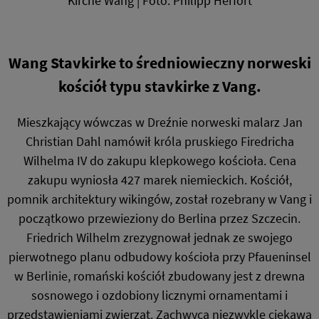
Kirche Wang | Foto: Philipp Herfort
Wang Stavkirke to średniowieczny norweski
kościół typu stavkirke z Vang.
Mieszkający wówczas w Dreźnie norweski malarz Jan
Christian Dahl namówił króla pruskiego Firedricha
Wilhelma IV do zakupu klepkowego kościoła. Cena
zakupu wyniosła 427 marek niemieckich. Kościół,
pomnik architektury wikingów, został rozebrany w Vang i
początkowo przewieziony do Berlina przez Szczecin.
Friedrich Wilhelm zrezygnował jednak ze swojego
pierwotnego planu odbudowy kościoła przy Pfaueninsel
w Berlinie, romański kościół zbudowany jest z drewna
sosnowego i ozdobiony licznymi ornamentami i
przedstawieniami zwierząt. Zachwyca niezwykle ciekawą