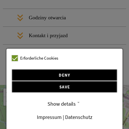
Godziny otwarcia
Kontakt i przyjazd
Erforderliche Cookies
DENY
Leaflet
OpenStreetMap
| ©
contributors
SAVE
+
−
Show details
Impressum | Datenschutz