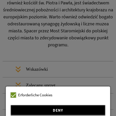
również kościół św. Piotra i Pawła, jest świadectwem
średniowiecznej pobożności i architektury krajobrazu na
europejskim poziomie. Warto również odwiedzić bogato
odrestaurowaną synagogę żydowską i liczne muzea
miasta. Spacer przez Most Staromiejski do polskiej
części miasta to zdecydowanie obowiązkowy punkt
programu.
Wskazówki
Zalecany sprzęt
Erforderliche Cookies
Instrukcje bezpieczeństwa
DENY