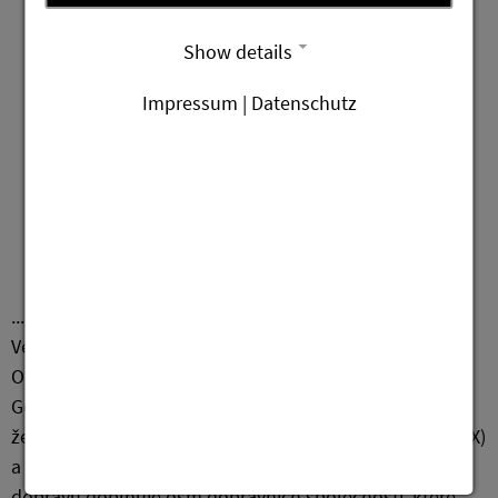
Show details
Impressum | Datenschutz
Navštivte posvátná místa mimo
poutní trasu nebo přeskočte jednu
etapu...
... pomáhá s tím služba ZVON (Zweckverband
Verkehrsverbund Oberlausitz Niederschlesien).
Oblast ZVON leží mezi městy Bischofswerda, Zittau,
Görlitz a Weißwasser a je obsluhována vlaky
železničních společností Die Länderbahn GmbH (TRILEX)
a Ostdeutsche Eisenbahn GmbH (ODEG). Autobusovou
dopravu doplňuje osm dopravních společností, které