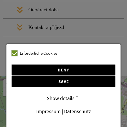
Otevírací doba
Kontakt a příjezd
Erforderliche Cookies
DENY
Leaflet
OpenStreetMap
| ©
contributors
SAVE
+
−
Show details
Impressum | Datenschutz