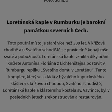
Foto: SchiDD
Loretánská kaple v Rumburku je barokní
památkou severních Čech.
Toto poutní místo je staré více než 300 let. V křížové
chodbě a u Svatého schodiště se pravidelně konají mše
svaté a pobožnosti. Loretánská kaple vznikla díky přání
knížete Antonína Floriána z Lichtenštejna postavit v
Rumburgu repliku „Svatého domu v Loretánu“. Tento
komplex, který se skládá z bývalého kapucínského
kláštera s křížovou chodbou, Svatého schodiště,
Loretánské kaple a klášterního kostela sv. Vavřince, byl v
posledních letech zrekonstruován a restaurován.