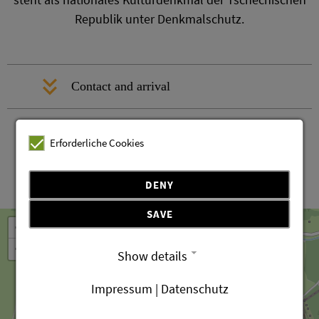
Republik unter Denkmalschutz.
Contact and arrival
Erforderliche Cookies
DENY
Leaflet
OpenStreetMap
| ©
contributors
SAVE
+
−
Show details
Impressum | Datenschutz