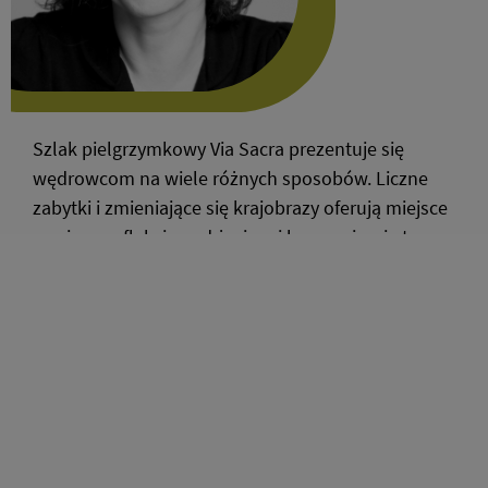
Szlak pielgrzymkowy Via Sacra prezentuje się
wędrowcom na wiele różnych sposobów. Liczne
zabytki i zmieniające się krajobrazy oferują miejsce
na ciszę, refleksję nad życiem i harmonizację tego,
co wewnętrzne i zewnętrzne. Sam przeszedłem
cztery stacje i napisałem o swoich
doświadczeniach dla protestanckiego tygodnika
"Der Sonntag".