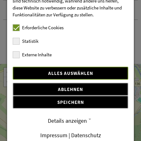
sind technisch notwendig, während andere uns helfen,
diese Website zu verbessern oder zusätzliche Inhalte und
Kontakt und Anreise
Funktionalitäten zur Verfügung zu stellen.
Erforderliche Cookies
Statistik
Externe Inhalte
Leaflet
OpenStreetMap
| ©
contributors
+
ALLES AUSWÄHLEN
−
ABLEHNEN
SPEICHERN
Details anzeigen
Impressum
|
Datenschutz