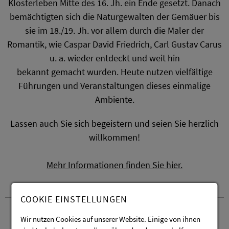
Klosterleben Mitte des 16. Jh. ein Ende gesetzt. Danach
bemächtigten sich die Naturgewalten der Gemäuer bis
sie im 18./19. Jh. vor allem durch die Maler der
Romantik, wie Caspar David Friedrich, Carl Gustav Carus
u. a. wieder entdeckt und weit hin
bekannt gemacht wurden. Heute nutzen vielfältige
Führungen und Veranstaltungen dieses einmalige
Ambiente.
Lassen auch Sie sich begeistern und seien Sie herzlich
willkommen!
Mehr Informationen finden Sie hier.
COOKIE EINSTELLUNGEN
Öffnungszeiten
Wir nutzen Cookies auf unserer Website. Einige von ihnen