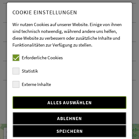
COOKIE EINSTELLUNGEN
Wegbeschreibung
Wir nutzen Cookies auf unserer Website. Einige von ihnen
sind technisch notwendig, während andere uns helfen,
Empfohlene Ausrüstung
diese Website zu verbessern oder zusätzliche Inhalte und
Funktionalitäten zur Verfügung zu stellen.
Sicherheitshinweise
Erforderliche Cookies
Kontakt und Anreise
Statistik
Externe Inhalte
ALLES AUSWÄHLEN
ABLEHNEN
Leaflet
OpenStreetMap
| ©
contributors
+
SPEICHERN