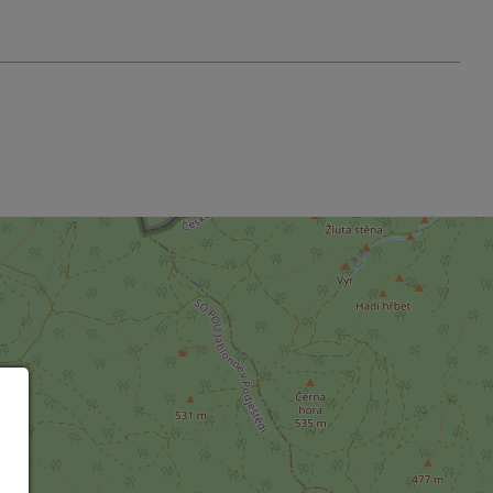
Leaflet
OpenStreetMap
| ©
contributors