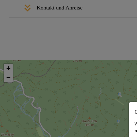
Kontakt und Anreise
+
−
W
n