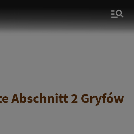
Men
te Abschnitt 2 Gryfów