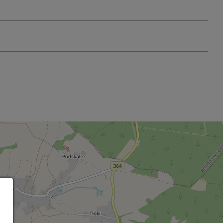
Leaflet
OpenStreetMap
| ©
contributors