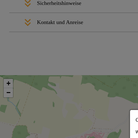
Sicherheitshinweise
Kontakt und Anreise
+
−
W