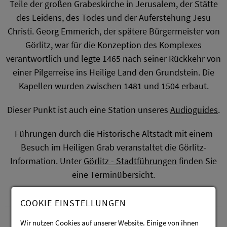
Teile der großen Grabeskirche in Jerusalem, der Stätte
des Leidens, des Todes und der Auferstehung Jesu
Christi. Georg Emmerich, der spätere Bürgermeister von
Görlitz, war für die Konzeption des Komplexes
verantwortlich und legte 1465 nach seiner Rückkehr von
einer Pilgerreise ins Heilige Land den Grundstein. Die
Kapellen wurden zwischen 1481 und 1504 erbaut.
Dieser Punkt ist auch eine Station unseres
Audioguides
.
Führungen durch die Historische Altstadt mit einem
Besuch im Heiligen Grab veranstaltet die Görlitz-
Information. Unter
Görlitz - Stadtführungen
finden Sie
eine Terminübersicht.
COOKIE EINSTELLUNGEN
Öffnungszeiten
Wir nutzen Cookies auf unserer Website. Einige von ihnen