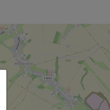
Leaflet
OpenStreetMap
| ©
contributors