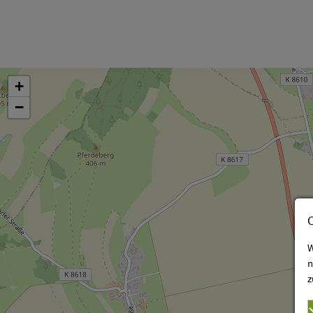
+
−
W
n
z