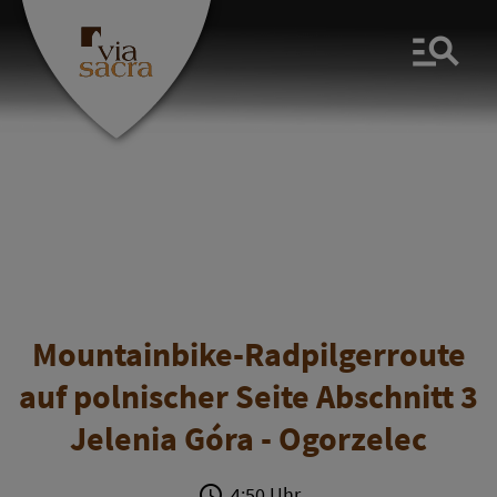
Men
Mountainbike-Radpilgerroute
auf polnischer Seite Abschnitt 3
Jelenia Góra - Ogorzelec
4:50 Uhr